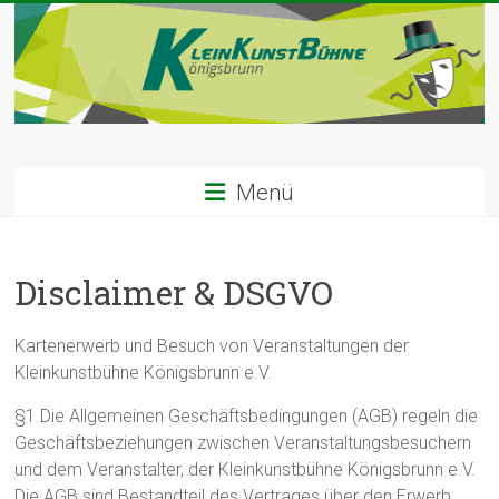
Zum
Inhalt
springen
Kleinkunst
Menü
Bühne
|
Disclaimer & DSGVO
Königsbrunn
Willkommen
Kartenerwerb und Besuch von Veranstaltungen der
in
Kleinkunstbühne Königsbrunn e.V.
der
§1 Die Allgemeinen Geschäftsbedingungen (AGB) regeln die
Kleinkunstbühne
Geschäftsbeziehungen zwischen Veranstaltungsbesuchern
Königsbrunn
und dem Veranstalter, der Kleinkunstbühne Königsbrunn e.V.
Die AGB sind Bestandteil des Vertrages über den Erwerb