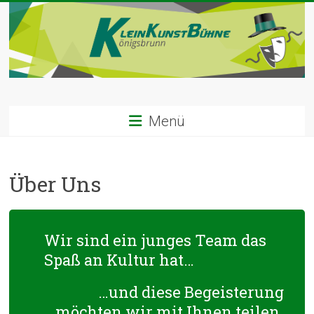
Zum
Inhalt
springen
Kleinkunst
Menü
Bühne
|
Über Uns
Königsbrunn
Willkommen
in
Wir sind ein junges Team das
der
Spaß an Kultur hat…
Kleinkunstbühne
Königsbrunn
…und diese Begeisterung
möchten wir mit Ihnen teilen.