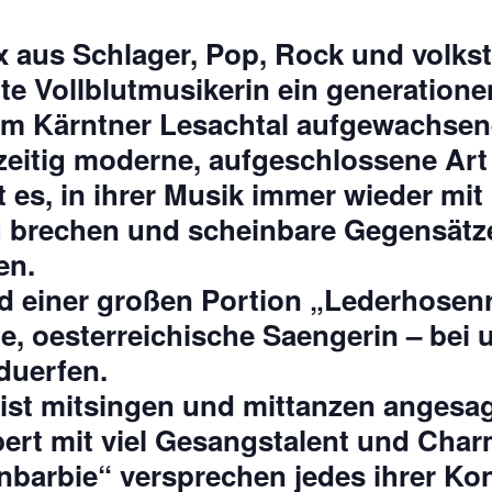
x aus Schlager, Pop, Rock und volks
chte Vollblutmusikerin ein generatio
 im Kärntner Lesachtal aufgewachsen
eitig moderne, aufgeschlossene Art f
es, in ihrer Musik immer wieder mit 
u brechen und scheinbare Gegensätz
en.
 einer großen Portion
„Lederhosen
ste, oesterreichische Saengerin – bei
duerfen.
st mitsingen und mittanzen angesagt
ert mit viel Gesangstalent und Charm
barbie“ versprechen jedes ihrer Kon