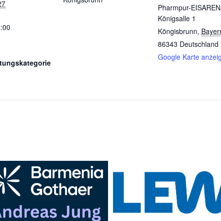
27
Pharmpur-EISAREN
Königsalle 1
2:00
Köngisbrunn
,
Bayer
86343
Deutschland
Google Karte anzei
ltungskategorie