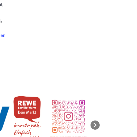
A
n
gen