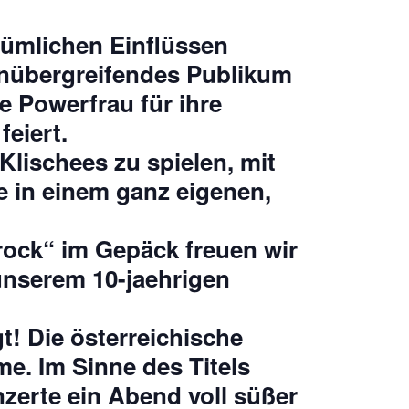
tümlichen Einflüssen
nenübergreifendes Publikum
e Powerfrau für ihre
eiert.
Klischees zu spielen, mit
e in einem ganz eigenen,
rock“
im Gepäck freuen wir
 unserem 10-jaehrigen
! Die österreichische
e. Im Sinne des Titels
zerte ein Abend voll süßer