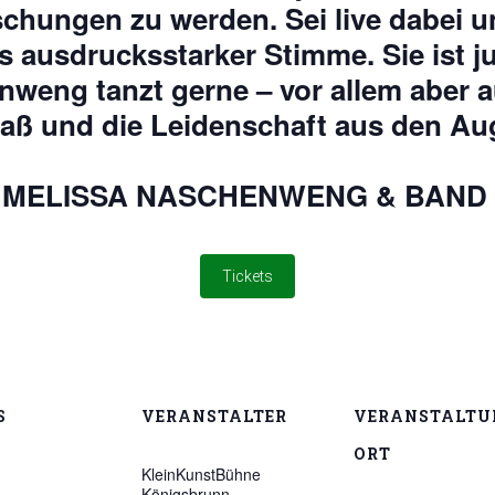
chungen zu werden. Sei live dabei u
ausdrucksstarker Stimme. Sie ist j
weng tanzt gerne – vor allem aber a
Spaß und die Leidenschaft aus den Au
 für MELISSA NASCHENWENG & BAND
Tickets
S
VERANSTALTER
VERANSTALTU
ORT
KleinKunstBühne
Königsbrunn