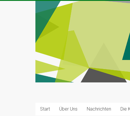
Zum
Inhalt
springen
Kleinkunst
Bühne
Start
Über Uns
Nachrichten
Die 
|