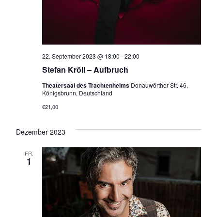
h
i
t
o
e
n
n
22. September 2023 @ 18:00
-
22:00
,
Stefan Kröll – Aufbruch
N
Theatersaal des Trachtenheims
Donauwörther Str. 46,
Königsbrunn, Deutschland
a
€21,00
v
Dezember 2023
i
g
FR.
1
a
t
i