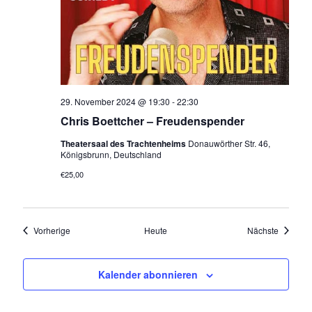
29. November 2024 @ 19:30
-
22:30
Chris Boettcher – Freudenspender
Theatersaal des Trachtenheims
Donauwörther Str. 46,
Königsbrunn, Deutschland
€25,00
Veranstaltungen
Veransta
Vorherige
Heute
Nächste
Kalender abonnieren