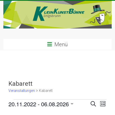
Zum
Inhalt
springen
Kleinkunst
Menü
Bühne
|
Königsbrunn
Willkommen
Kabarett
in
Veranstaltungen
Kabarett
der
Kleinkunstbühne
Veranstaltungen
V
V
20.11.2022
 - 
06.08.2026
S
Königsbrunn
L
u
D
e
e
i
c