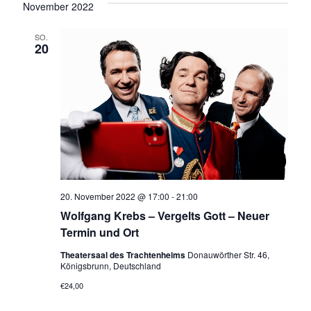
a
s
November 2022
h
r
r
t
t
e
e
u
a
a
SO.
m
20
n
w
n
ä
s
s
h
l
t
t
e
a
n
a
.
l
l
t
t
u
20. November 2022 @ 17:00
-
21:00
u
n
Wolfgang Krebs – Vergelts Gott – Neuer
n
Termin und Ort
g
g
A
Theatersaal des Trachtenheims
Donauwörther Str. 46,
Königsbrunn, Deutschland
e
n
€24,00
n
s