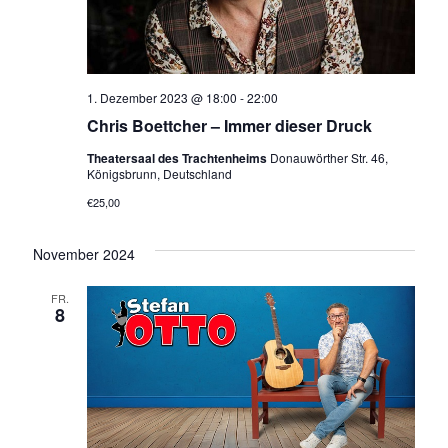
o
n
1. Dezember 2023 @ 18:00
-
22:00
Chris Boettcher – Immer dieser Druck
Theatersaal des Trachtenheims
Donauwörther Str. 46,
Königsbrunn, Deutschland
€25,00
November 2024
FR.
8