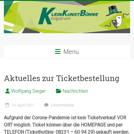
Zum
Inhalt
springen
Kleinkunst
Menü
Bühne
|
Aktuelles zur Ticketbestellung
Königsbrunn
Wolfgang Sieger
Nachrichten
Willkommen
in
14. April 2021
0 Kommentare
der
Kleinkunstbühne
Aufgrund der Corona-Pandemie ist kein Ticketverkauf VOR
Königsbrunn
ORT möglich. Ticket können über die HOMEPAGE und per
TELEFON (Tickethotline: 08231 – 60 94 29) gekauft werden.