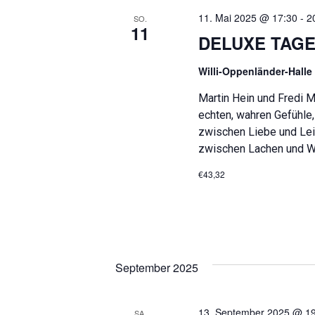
s
w
a
11. Mai 2025 @ 17:30
-
2
SO.
e
ä
11
DELUXE TAGE 
l
l
h
w
l
t
o
e
Willi-Oppenländer-Hall
r
n
u
t
.
Martin Hein und Fredi 
n
e
echten, wahren Gefühle,
i
zwischen Liebe und Lei
g
n
zwischen Lachen und W
g
e
e
€43,32
b
n
e
S
n
.
u
S
u
c
c
September 2025
h
h
e
e
n
13. September 2025 @ 1
SA.