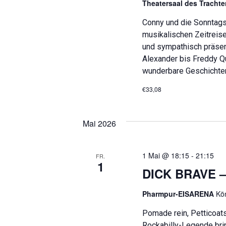
ü
Theatersaal des Tracht
N
s
s
a
Conny und die Sonntagsf
e
musikalischen Zeitreise
v
l
und sympathisch präsen
w
i
Alexander bis Freddy Qu
o
wunderbare Geschichte
r
g
t
€33,08
a
.
t
Mai 2026
i
o
1 Mai @ 18:15
-
21:15
FR.
n
1
DICK BRAVE 
Pharmpur-EISARENA
Kö
Pomade rein, Petticoats
Rockabilly-Legende bri