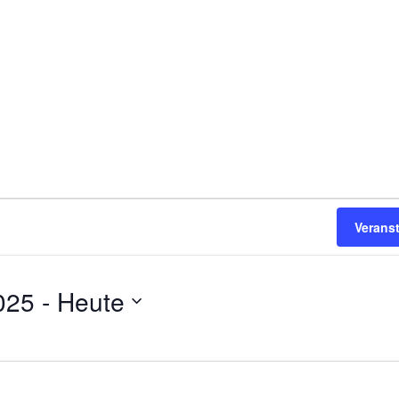
Verans
025
 - 
Heute