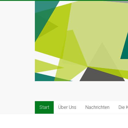
Zum
Inhalt
springen
Kleinkunst
Bühne
Start
Über Uns
Nachrichten
Die 
|