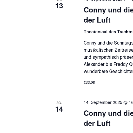
a
13
u
Conny und die
c
n
h
der Luft
V
d
e
Theatersaal des Tracht
r
A
a
Conny und die Sonntagsf
n
n
musikalischen Zeitreise
s
s
t
und sympathisch präsen
a
Alexander bis Freddy Qu
i
l
wunderbare Geschichte
t
c
u
€33,08
h
n
g
t
e
14. September 2025 @ 1
SO.
n
e
14
S
Conny und die
n
c
der Luft
h
,
l