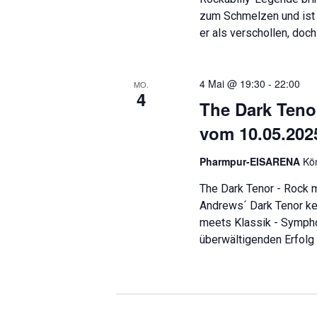
zum Schmelzen und ist d
er als verschollen, doch
4 Mai @ 19:30
-
22:00
MO.
4
The Dark Teno
vom 10.05.202
Pharmpur-EISARENA
Kö
The Dark Tenor - Rock
Andrews´ Dark Tenor keh
meets Klassik - Symphon
überwältigenden Erfolg 