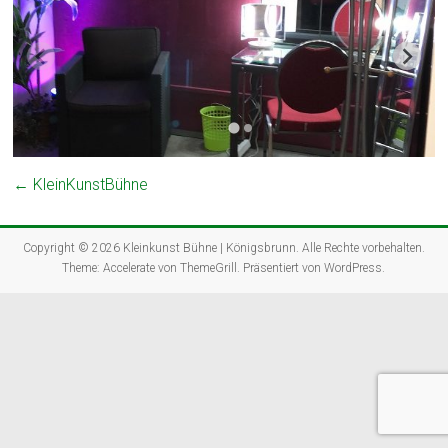
←
KleinKunstBühne
Copyright © 2026
Kleinkunst Bühne | Königsbrunn
. Alle Rechte vorbehalten.
Theme:
Accelerate
von ThemeGrill. Präsentiert von
WordPress
.